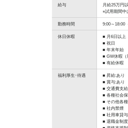
給与
月給25万円
※試用期間中
勤務時間
9:00～18:
休日休暇
月6日以上
祝日
年末年始
GW休暇（
有給休暇
福利厚生･待遇
昇給:あり
賞与:あり
交通費支給
各種社会保
その他各種
社内禁煙
社用車貸与
退職金制度
資格支援制